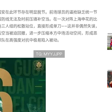
国安在此环节存在明显脱节。前场球员的逼抢缺乏统一节
道防线无法及时前压填补空当。在一次对阵上海申花的比
场三人组的松散站位，直接形成单刀——这并非偶然失误，
后空当被迫回撤，进一步压缩本方中场活动空间，形成恶
球队在高强度对抗中极易陷入被动。