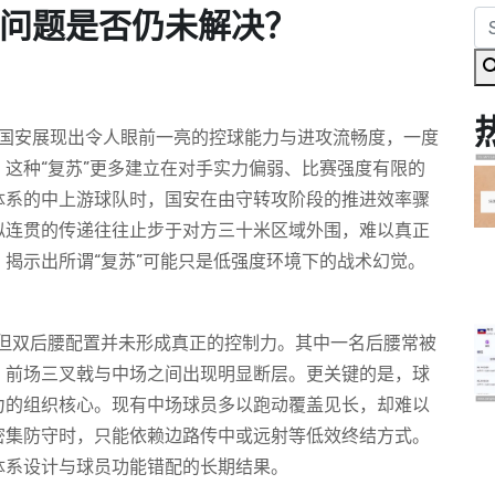
问题是否仍未解决？
京国安展现出令人眼前一亮的控球能力与进攻流畅度，一度
这种“复苏”更多建立在对手实力偏弱、比赛强度有限的
体系的中上游球队时，国安在由守转攻阶段的推进效率骤
似连贯的传递往往止步于对方三十米区域外围，难以真正
揭示出所谓“复苏”可能只是低强度环境下的战术幻觉。
-1，但双后腰配置并未形成真正的控制力。其中一名后腰常被
，前场三叉戟与中场之间出现明显断层。更关键的是，球
力的组织核心。现有中场球员多以跑动覆盖见长，却难以
密集防守时，只能依赖边路传中或远射等低效终结方式。
体系设计与球员功能错配的长期结果。