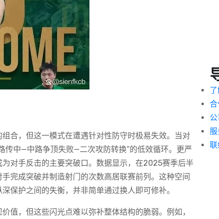
了
合
公
服
的组合，但这一模式在遭遇针对性防守时极易失效。当对
联
路传中—中路争顶失败—二次攻防转换”的低效循环。更严
为对手反击的主要突破口。数据显示，在2025赛季后半
对手完成突破并制造射门的次数高居联赛前列。这种空间
纵深保护之间的失衡，并非简单通过换人即可修补。
现价值，但这些闪光点难以弥补整体结构的脆弱。例如，