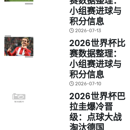
赛数据整理：
小组赛进球与
积分信息
2026-07-13
2026世界杯比
赛数据整理：
小组赛进球与
积分信息
2026-07-10
2026世界杯巴
拉圭爆冷晋
级：点球大战
淘汰德国