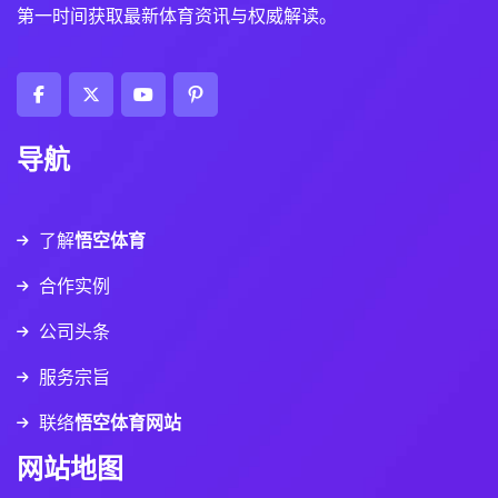
第一时间获取最新体育资讯与权威解读。
导航
了解
悟空体育
合作实例
公司头条
服务宗旨
联络
悟空体育网站
网站地图