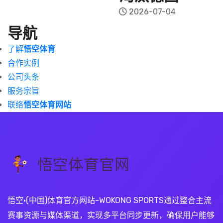
2026-07-04
导航
了解
悟空体育
合作实例
公司头条
服务宗旨
联络
悟空体育网站
悟空·(中国)体育官方网站-WOKONG SPORTS通过整合主流
赛事资源与媒体渠道，实现多平台同步更新，确保用户能够