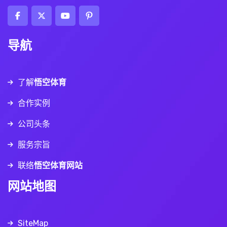
导航
了解
悟空体育
合作实例
公司头条
服务宗旨
联络
悟空体育网站
网站地图
SiteMap