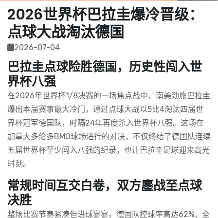
2026世界杯巴拉圭爆冷晋级：
点球大战淘汰德国
2026-07-04
巴拉圭点球险胜德国，历史性闯入世
界杯八强
在2026年世界杯1/8决赛的一场焦点战中，南美劲旅巴拉圭
爆出本届赛事最大冷门，通过点球大战以5比4淘汰四届世
界杯冠军德国队，时隔24年再度杀入世界杯八强。这场在
加拿大多伦多BMO球场进行的对决，不仅终结了德国队连续
五届世界杯至少闯入八强的纪录，也让巴拉圭足球迎来高光
时刻。
常规时间互交白卷，双方鏖战至点球
决胜
整场比赛节奏紧凑但进球寥寥。德国队控球率高达62%，全