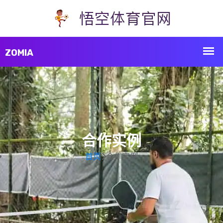
合作实例
首页
合作实例