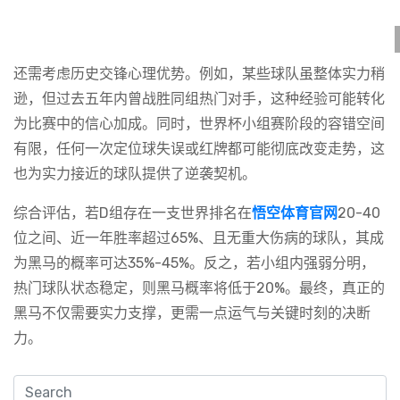
还需考虑历史交锋心理优势。例如，某些球队虽整体实力稍
逊，但过去五年内曾战胜同组热门对手，这种经验可能转化
为比赛中的信心加成。同时，世界杯小组赛阶段的容错空间
有限，任何一次定位球失误或红牌都可能彻底改变走势，这
也为实力接近的球队提供了逆袭契机。
综合评估，若D组存在一支世界排名在
悟空体育官网
20-40
位之间、近一年胜率超过65%、且无重大伤病的球队，其成
为黑马的概率可达35%-45%。反之，若小组内强弱分明，
热门球队状态稳定，则黑马概率将低于20%。最终，真正的
黑马不仅需要实力支撑，更需一点运气与关键时刻的决断
力。