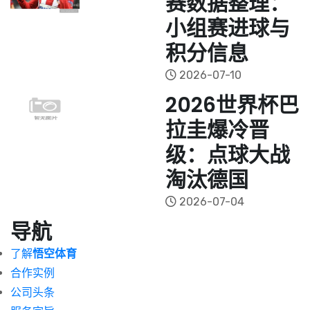
赛数据整理：
小组赛进球与
积分信息
2026-07-10
2026世界杯巴
拉圭爆冷晋
级：点球大战
淘汰德国
2026-07-04
导航
了解
悟空体育
合作实例
公司头条