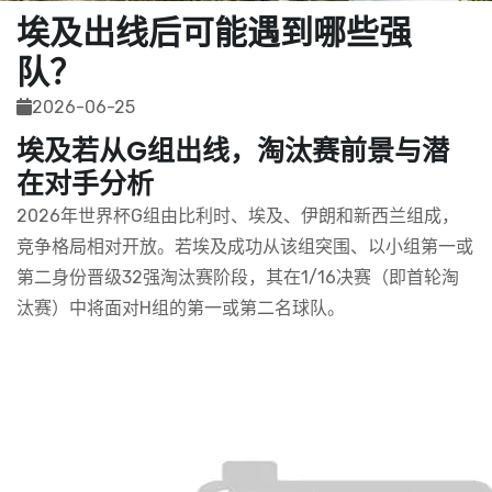
埃及出线后可能遇到哪些强
队？
2026-06-25
埃及若从G组出线，淘汰赛前景与潜
在对手分析
2026年世界杯G组由比利时、埃及、伊朗和新西兰组成，
竞争格局相对开放。若埃及成功从该组突围、以小组第一或
第二身份晋级32强淘汰赛阶段，其在1/16决赛（即首轮淘
汰赛）中将面对H组的第一或第二名球队。