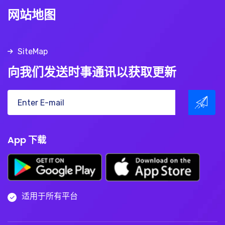
网站地图
SiteMap
向我们发送时事通讯以获取更新
App 下载
适用于所有平台