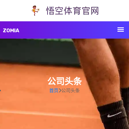
公司头条
首页
公司头条