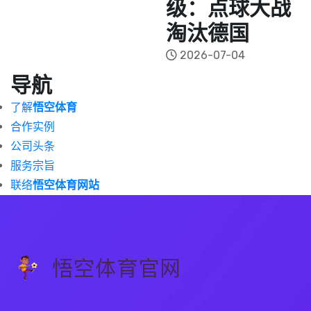
级：点球大战
淘汰德国
2026-07-04
导航
了解
悟空体育
合作实例
公司头条
服务宗旨
联络
悟空体育网站