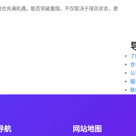
但也充满机遇。能否突破重围，不仅取决于球员状态，更
了
合
公
服
联
导航
网站地图