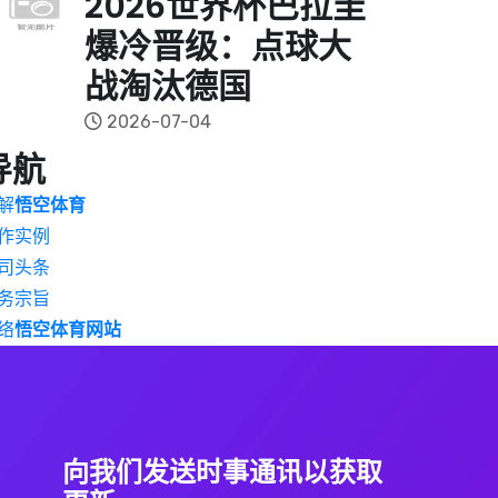
2026世界杯巴拉圭
爆冷晋级：点球大
战淘汰德国
2026-07-04
导航
解
悟空体育
作实例
司头条
务宗旨
络
悟空体育网站
向我们发送时事通讯以获取